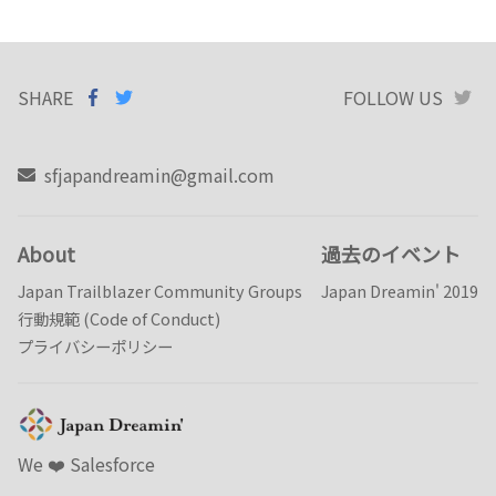
SHARE
SHARE ON
SHARE
ON
FOLLOW US
T
FACEBOOK
TWITTER
sfjapandreamin@gmail.com
About
過去のイベント
Japan Trailblazer Community Groups
Japan Dreamin' 2019
行動規範 (Code of Conduct)
プライバシーポリシー
We ❤️️ Salesforce