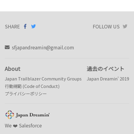
SHARE
SHARE ON
SHARE
ON
FOLLOW US
T
FACEBOOK
TWITTER
sfjapandreamin@gmail.com
About
過去のイベント
Japan Trailblazer Community Groups
Japan Dreamin' 2019
行動規範 (Code of Conduct)
プライバシーポリシー
We ❤️️ Salesforce