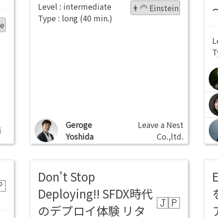
intermediate
👨‍🦳 Einstein
long
ie
Geroge
Leave a Nest
i
Yoshida
Co.,ltd.
Don't Stop
Deploying!! SFDX時代
のデプロイ体験 リタ