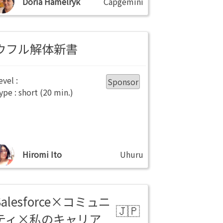
Doria Hamelryk
Capgemini
ウフル解体新書
Sponsor
short
Hiromi Ito
Uhuru
Salesforce×コミュニ
ティ×私のキャリア