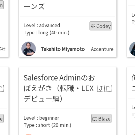
ーンズ
in
advanced
🐻 Codey
long
築社
Takahito Miyamoto
Accenture
Salesforce Adminのお
ぼえがき（転職・LEX
デビュー編）
beginner
ie
🐺 Blaze
short