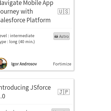
Navigate Mobile App
Journey with
alesforce Platform
intermediate
🦝 Astro
long
Igor Androsov
Fortimize
ntroducing JSforce
.0