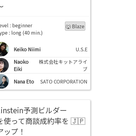
～
beginner
🐺 Blaze
long
Keiko Niimi
U.S.E
Naoko
株式会社キットアライ
Eiki
ブ
Nana Eto
SATO CORPORATION
Einstein予測ビルダー
を使って商談成約率を
アップ！