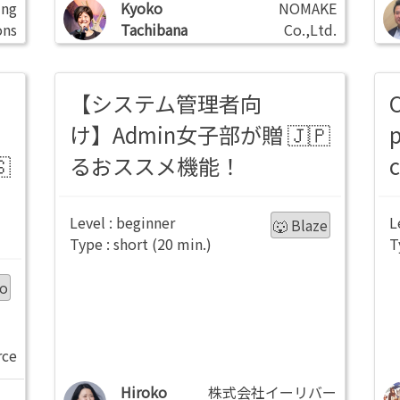
ng
Kyoko
NOMAKE
ons
Tachibana
Co.,Ltd.
【システム管理者向
け】Admin女子部が贈
p
るおススメ機能！
beginner
🐺 Blaze
short
ro
rce
Hiroko
株式会社イーリバー