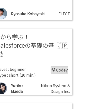
Ryosuke Kobayashi
FLECT
0から学ぶ！
Salesforceの基礎の基
礎
beginner
🐻 Codey
short
Yuriko
Nihon System &
Maeda
Design Inc.