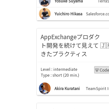
Yosuke Suyama
Terra
Yuichiro Hikasa
Salesforce.
AppExchangeプロダク
ト開発を続けて見えて
きたプラクティス
intermediate
🐻 Cod
short
Akira Kuratani
TeamSpirit I