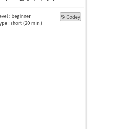
beginner
🐻 Codey
short