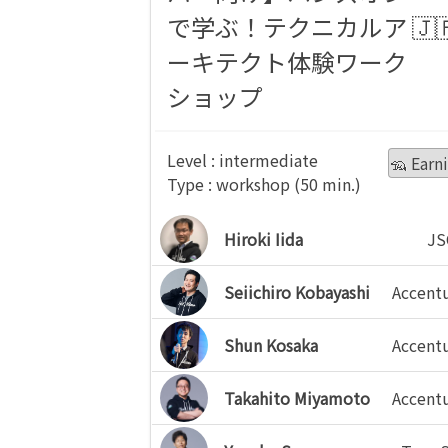
で学ぶ！テクニカルア
ーキテクト体験ワーク
ショップ
intermediate
🦡 Earn
workshop
Hiroki Iida
JS
Seiichiro Kobayashi
Accent
Shun Kosaka
Accent
Takahito Miyamoto
Accent