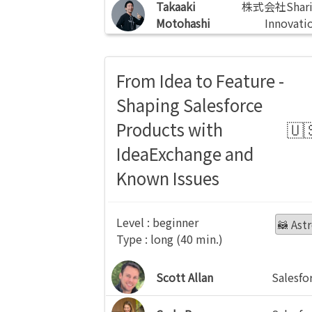
Takaaki
株式会社Shari
Motohashi
Innovati
From Idea to Feature -
Shaping Salesforce
Products with
IdeaExchange and
Known Issues
beginner
🦝 Ast
long
Scott Allan
Salesfo