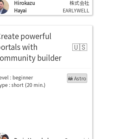
Hirokazu
株式会社
Hayai
EARLYWELL
Create powerful
ortals with
community builder
beginner
🦝 Astro
short