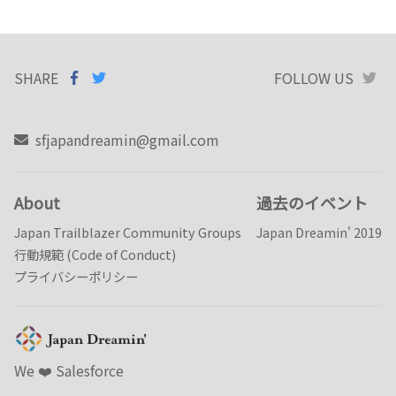
SHARE
SHARE ON
SHARE
ON
FOLLOW US
T
FACEBOOK
TWITTER
sfjapandreamin@gmail.com
About
過去のイベント
Japan Trailblazer Community Groups
Japan Dreamin' 2019
行動規範 (Code of Conduct)
プライバシーポリシー
We ❤️️ Salesforce