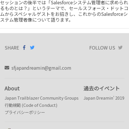
セッションの後半では「Salesforceシステム管理者に求められ
るものとは？」というテーマで、セールスフォース・ドットコ
ムからスペシャルゲストをお招きし、これからのSalesforceシ
ステム管理者像について語ります。
SHARE
SHARE ON
SHARE
ON
FOLLOW US
T
FACEBOOK
TWITTER
sfjapandreamin@gmail.com
About
過去のイベント
Japan Trailblazer Community Groups
Japan Dreamin' 2019
行動規範 (Code of Conduct)
プライバシーポリシー