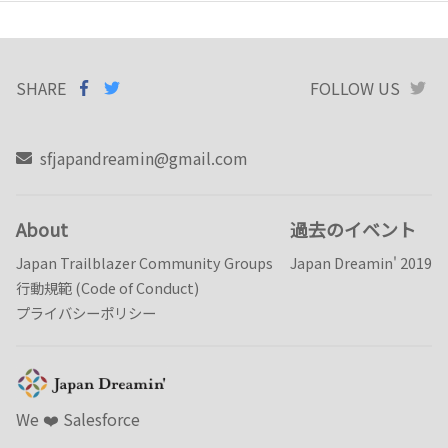
SHARE
SHARE ON
SHARE
ON
FOLLOW US
T
FACEBOOK
TWITTER
sfjapandreamin@gmail.com
About
過去のイベント
Japan Trailblazer Community Groups
Japan Dreamin' 2019
行動規範 (Code of Conduct)
プライバシーポリシー
We ❤️️ Salesforce