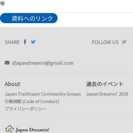
等
資料へのリンク
SHARE
SHARE ON
SHARE
ON
FOLLOW US
T
FACEBOOK
TWITTER
sfjapandreamin@gmail.com
About
過去のイベント
Japan Trailblazer Community Groups
Japan Dreamin' 2019
行動規範 (Code of Conduct)
プライバシーポリシー