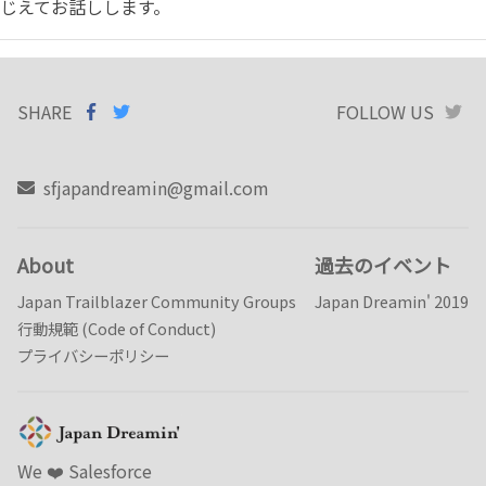
じえてお話しします。
SHARE
SHARE ON
SHARE
ON
FOLLOW US
T
FACEBOOK
TWITTER
sfjapandreamin@gmail.com
About
過去のイベント
Japan Trailblazer Community Groups
Japan Dreamin' 2019
行動規範 (Code of Conduct)
プライバシーポリシー
We ❤️️ Salesforce