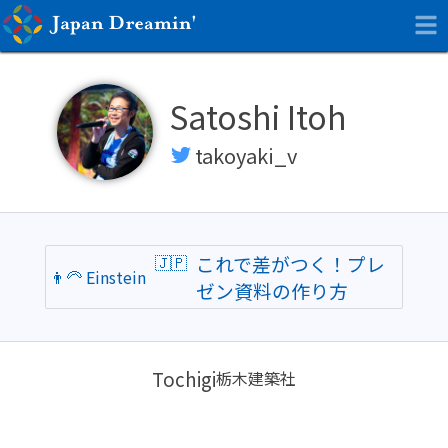
Satoshi Itoh
takoyaki_v
こ
これで差がつく！プレ
👨‍🦳 Einstein
れ
ゼン資料の作り方
で
差
が
Tochigi
つ
栃木建築社
く！
プ