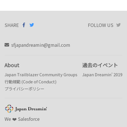
レ
ゼ
ン
SHARE
資
SHARE ON
SHARE
ON
FOLLOW US
T
料
FACEBOOK
TWITTER
の
作
sfjapandreamin@gmail.com
り
方
About
過去のイベント
Japan Trailblazer Community Groups
Japan Dreamin' 2019
行動規範 (Code of Conduct)
プライバシーポリシー
We ❤️️ Salesforce